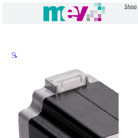
Shop
🔍